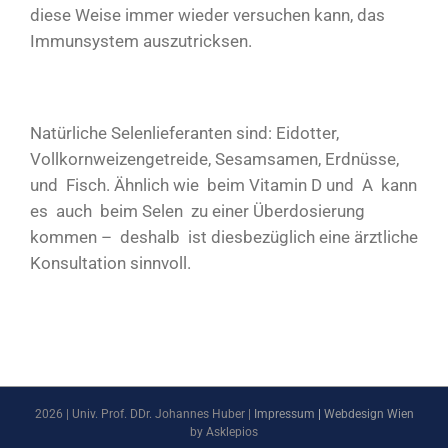
diese Weise immer wieder versuchen kann, das
Immunsystem auszutricksen.
Natürliche Selenlieferanten sind: Eidotter,
Vollkornweizengetreide, Sesamsamen, Erdnüsse,
und Fisch. Ähnlich wie beim Vitamin D und A kann
es auch beim Selen zu einer Überdosierung
kommen – deshalb ist diesbezüglich eine ärztliche
Konsultation sinnvoll.
2026 | Univ. Prof. DDr. Johannes Huber |
Impressum
|
Webdesign Wien
by Asklepios