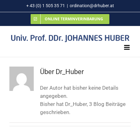
Zum
+ 43 (0) 1 505 35 71
|
ordination@drhuber.at
Inhalt
ONLINE TERMINVERINBARUNG
springen
Über
Dr_Huber
Der Autor hat bisher keine Details
angegeben.
Bisher hat Dr_Huber, 3 Blog Beiträge
geschrieben.